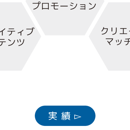
実 績 ▻