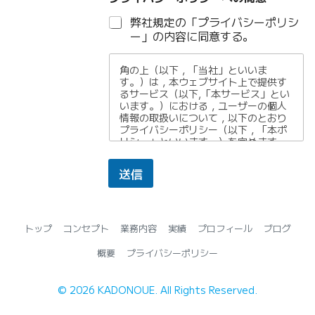
弊社規定の「プライバシーポリシ
ー」の内容に同意する。
角の上（以下，「当社」といいま
す。）は，本ウェブサイト上で提供す
るサービス（以下,「本サービス」とい
います。）における，ユーザーの個人
情報の取扱いについて，以下のとおり
プライバシーポリシー（以下，「本ポ
リシー」といいます。）を定めます。
第1条（個人情報）
送信
「個人情報」とは，個人情報保護法に
いう「個人情報」を指すものとし，生
存する個人に関する情報であって，当
該情報に含まれる氏名，生年月日，住
所，電話番号，連絡先その他の記述等
トップ
コンセプト
業務内容
実績
プロフィール
ブログ
により特定の個人を識別できる情報及
び容貌，指紋，声紋にかかるデータ，
概要
プライバシーポリシー
及び健康保険証の保険者番号などの当
該情報単体から特定の個人を識別でき
る情報（個人識別情報）を指します。
©
2026
KADONOUE. All Rights Reserved.
第2条（個人情報の収集方法）